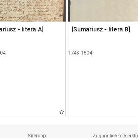
riusz - litera A]
[Sumariusz - litera B]
804
1743-1804
Sitemap
Zugänglichkeitserkl