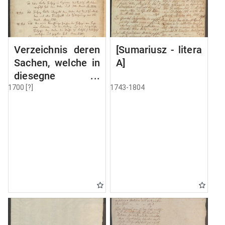
Verzeichnis deren
[Sumariusz - litera
Sachen, welche in
A]
diesegne
Volumine MSC
1700 [?]
1743-1804