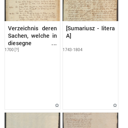
Verzeichnis deren
[Sumariusz - litera
Sachen, welche in
A]
diesegne
Volumine MSC
1700 [?]
1743-1804