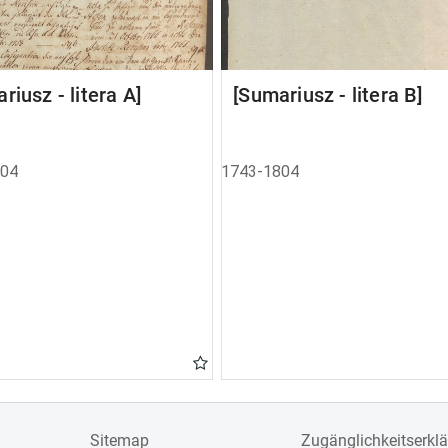
riusz - litera A]
[Sumariusz - litera B]
804
1743-1804
Sitemap
Zugänglichkeitserkl