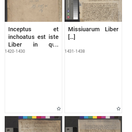
Inceptus et
Missiuarum Liber
inchoatus est iste
[…]
Liber in quo
continentur copie
1420-1430
1431-1438
literarum a
Ciuitate Danczik
et aliis ciuitatibus
huius provincie
hinc inde
missarum. Anno
Domini Millesimo
CCCC vicesimo.
[Liber missivarum]