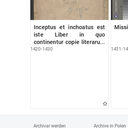
Inceptus et inchoatus est
Missi
iste Liber in quo
continentur copie literarum
a Ciuitate Danczik et aliis
1420-1430
1431-1
ciuitatibus huius provincie
hinc inde missarum. Anno
Domini Millesimo CCCC
vicesimo. [Liber
missivarum]
Archivar werden
Archive in Polen