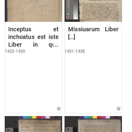
Inceptus et
Missiuarum Liber
inchoatus est iste
[…]
Liber in quo
continentur copie
1420-1430
1431-1438
literarum a
Ciuitate Danczik
et aliis ciuitatibus
huius provincie
hinc inde
missarum. Anno
Domini Millesimo
CCCC vicesimo.
[Liber missivarum]