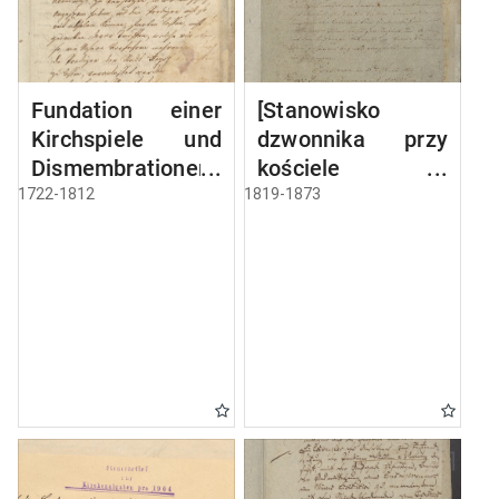
Fundation einer
[Stanowisko
Kirchspiele und
dzwonnika przy
Dismembrationen-
kościele w
Sache
Miłkach]
1722-1812
1819-1873