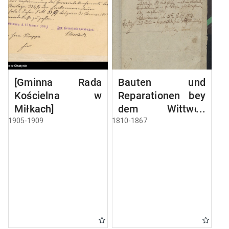
[Gminna Rada
Bauten und
Kościelna w
Reparationen bey
Miłkach]
dem Wittwen
Gebäude
1905-1909
1810-1867