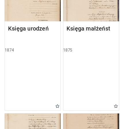
Księga urodzeń
Księga małżeństw
1874
1875