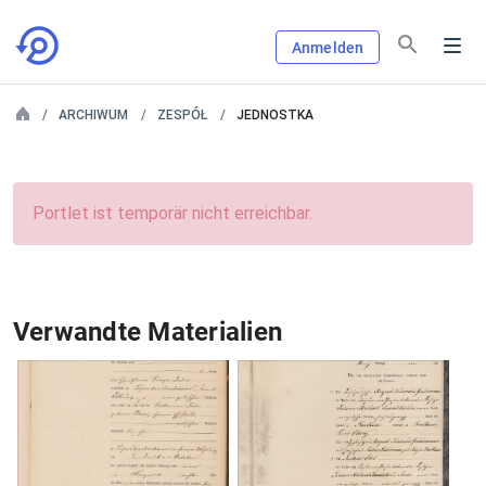
Anmelden
ARCHIWUM
ZESPÓŁ
JEDNOSTKA
Portlet ist temporär nicht erreichbar.
Verwandte Materialien