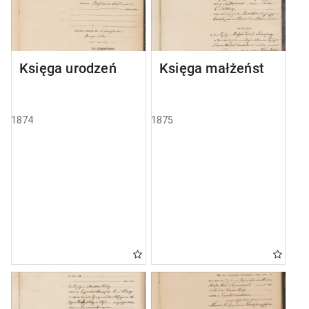
Księga urodzeń
Księga małżeństw
1874
1875