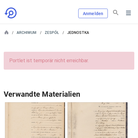
Anmelden
ARCHIWUM
ZESPÓŁ
JEDNOSTKA
Portlet ist temporär nicht erreichbar.
Verwandte Materialien