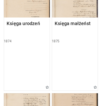
Księga urodzeń
Księga małżeństw
1874
1875