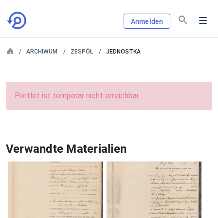
Anmelden
ARCHIWUM
ZESPÓŁ
JEDNOSTKA
Portlet ist temporär nicht erreichbar.
Verwandte Materialien