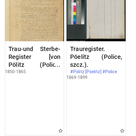
Trau-und Sterbe-
Trauregister.
Register [von
Pöelitz (Police,
Pölitz (Police,
szcz.).
szcz.).]
1850-1865
#Pölitz [Pöelitz] #Police
1869-1899