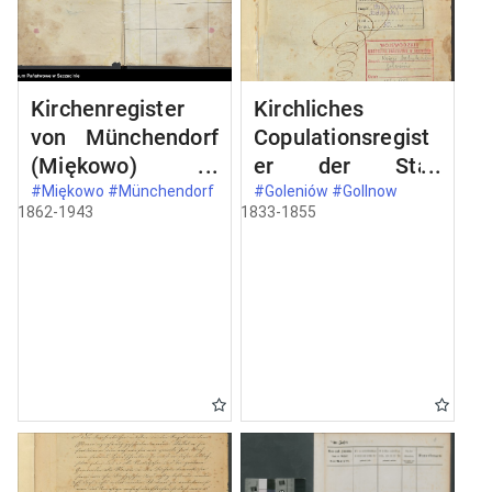
Kirchenregister
Kirchliches
von Münchendorf
Copulationsregist
(Miękowo)
er der Stad
angefangen 1862.
Gollnow der St.
#Miękowo #Münchendorf
#Goleniów #Gollnow
1862-1943
1833-1855
Katharinen-
Kirchengemeinde.