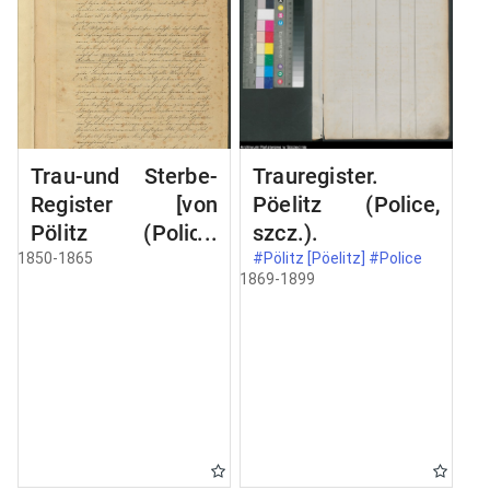
Trau-und Sterbe-
Trauregister.
Register [von
Pöelitz (Police,
Pölitz (Police,
szcz.).
szcz.).]
1850-1865
#Pölitz [Pöelitz] #Police
1869-1899