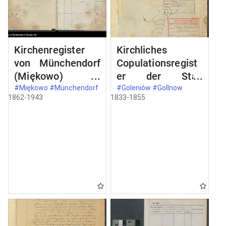
Kirchenregister
Kirchliches
von Münchendorf
Copulationsregist
(Miękowo)
er der Stad
angefangen 1862.
Gollnow der St.
#Miękowo #Münchendorf
#Goleniów #Gollnow
1862-1943
1833-1855
Katharinen-
Kirchengemeinde.