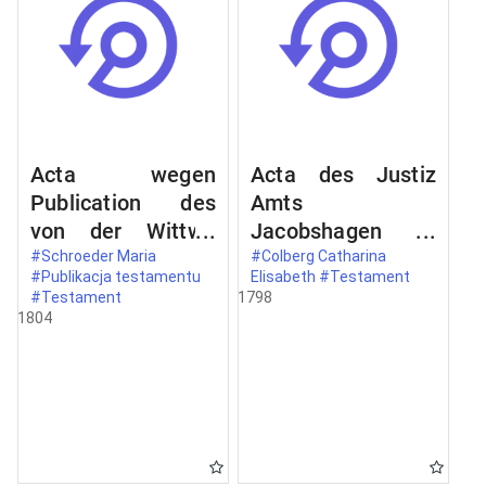
Acta wegen
Acta des Justiz
Publication des
Amts
von der Wittwe
Jacobshagen
Talken geborene
[Dobrzany]
#Schroeder Maria
#Colberg Catharina
#Publikacja testamentu
Elisabeth #Testament
Maria Schroeder
betreffend das
#Testament
1798
zu Zachan
Testament der
1804
[Suchań]
Wittwe Colberg
errichteten
geborenen
Testaments.
Schroeder zu
Zachan [Suchań]