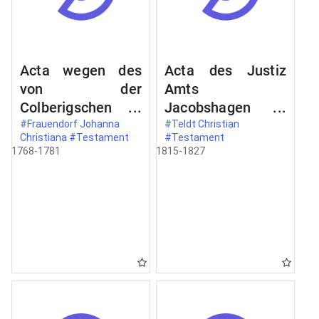
Acta wegen des
Acta des Justiz
von der
Amts
Colberigschen
Jacobshagen
Closter
[Dobrzany]
#Frauendorf Johanna
#Teldt Christian
Christiana #Testament
#Testament
Conventualien
betreffend das
1768-1781
1815-1827
Johanna
Testament der
Christiana
Justmann
Frauendorf
Christian
errichtete
Teldtschen
Testaments und
Eheleute zu
dessen
Wudarge
publikation.
[Odargowo]
[Marianowo]