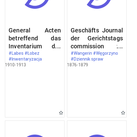
General Acten
Geschäfts Journal
betreffend das
der Gerichtstags
Inventarium der
commission zu
Utensilien
Wangerin
#Labes #Łobez
#Wangerin #Węgorzyno
#Inwentaryzacja
#Dziennik spraw
Lagerungs und
[Węgorzyno] pro
1910-1913
1876-1879
Bekleidungsgegen
1876 [1876 - 1879]
stände des
Gefängnisses