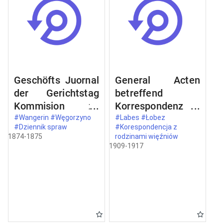
Geschöfts Juornal
General Acten
der Gerichtstag
betreffend
Kommision zu
Korrespondenz
Wangerin
der Gefangenen
#Wangerin #Węgorzyno
#Labes #Łobez
#Dziennik spraw
#Korespondencja z
[Węgorzyno] pro
mit dem
1874-1875
rodzinami więźniów
1874, 1875
Angehörigen.
1909-1917
Labes [Łobez]