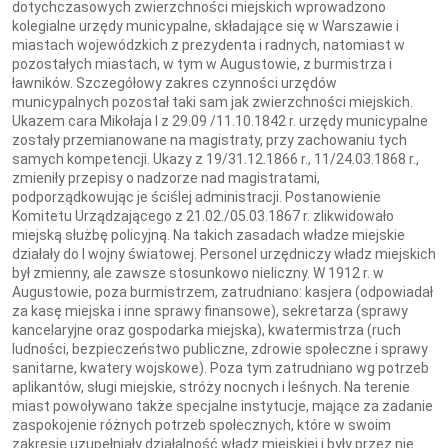
dotychczasowych zwierzchności miejskich wprowadzono
kolegialne urzędy municypalne, składające się w Warszawie i
miastach wojewódzkich z prezydenta i radnych, natomiast w
pozostałych miastach, w tym w Augustowie, z burmistrza i
ławników. Szczegółowy zakres czynności urzędów
municypalnych pozostał taki sam jak zwierzchności miejskich.
Ukazem cara Mikołaja I z 29.09 /11.10.1842 r. urzędy municypalne
zostały przemianowane na magistraty, przy zachowaniu tych
samych kompetencji. Ukazy z 19/31.12.1866 r., 11/24.03.1868 r.,
zmieniły przepisy o nadzorze nad magistratami,
podporządkowując je ściślej administracji. Postanowienie
Komitetu Urządzającego z 21.02./05.03.1867 r. zlikwidowało
miejską służbę policyjną. Na takich zasadach władze miejskie
działały do I wojny światowej. Personel urzędniczy władz miejskich
był zmienny, ale zawsze stosunkowo nieliczny. W 1912 r. w
Augustowie, poza burmistrzem, zatrudniano: kasjera (odpowiadał
za kasę miejska i inne sprawy finansowe), sekretarza (sprawy
kancelaryjne oraz gospodarka miejska), kwatermistrza (ruch
ludności, bezpieczeństwo publiczne, zdrowie społeczne i sprawy
sanitarne, kwatery wojskowe). Poza tym zatrudniano wg potrzeb
aplikantów, sługi miejskie, stróży nocnych i leśnych. Na terenie
miast powoływano także specjalne instytucje, mające za zadanie
zaspokojenie różnych potrzeb społecznych, które w swoim
zakresie uzupełniały działalność władz miejskiej i były przez nie