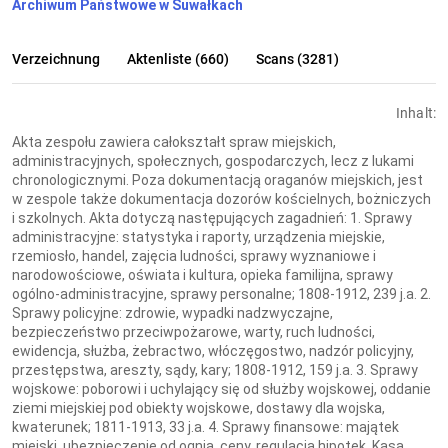
Archiwum Państwowe w Suwałkach
Verzeichnung
Aktenliste (660)
Scans (3281)
Inhalt:
Akta zespołu zawiera całokształt spraw miejskich,
administracyjnych, społecznych, gospodarczych, lecz z lukami
chronologicznymi. Poza dokumentacją oraganów miejskich, jest
w zespole także dokumentacja dozorów kościelnych, bożniczych
i szkolnych. Akta dotyczą następujących zagadnień: 1. Sprawy
administracyjne: statystyka i raporty, urządzenia miejskie,
rzemiosło, handel, zajęcia ludności, sprawy wyznaniowe i
narodowościowe, oświata i kultura, opieka familijna, sprawy
ogólno-administracyjne, sprawy personalne; 1808-1912, 239 j.a. 2.
Sprawy policyjne: zdrowie, wypadki nadzwyczajne,
bezpieczeństwo przeciwpożarowe, warty, ruch ludności,
ewidencja, służba, żebractwo, włóczęgostwo, nadzór policyjny,
przestępstwa, areszty, sądy, kary; 1808-1912, 159 j.a. 3. Sprawy
wojskowe: poborowi i uchylający się od służby wojskowej, oddanie
ziemi miejskiej pod obiekty wojskowe, dostawy dla wojska,
kwaterunek; 1811-1913, 33 j.a. 4. Sprawy finansowe: majątek
miejski, ubezpieczenie od ognia, ceny, regulacja hipotek, Kasa