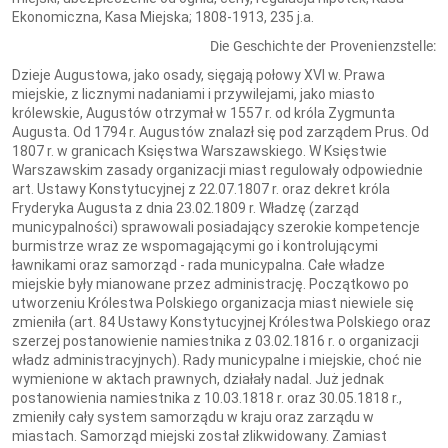
Ekonomiczna, Kasa Miejska; 1808-1913, 235 j.a.
Die Geschichte der Provenienzstelle:
Dzieje Augustowa, jako osady, sięgają połowy XVI w. Prawa
miejskie, z licznymi nadaniami i przywilejami, jako miasto
królewskie, Augustów otrzymał w 1557 r. od króla Zygmunta
Augusta. Od 1794 r. Augustów znalazł się pod zarządem Prus. Od
1807 r. w granicach Księstwa Warszawskiego. W Księstwie
Warszawskim zasady organizacji miast regulowały odpowiednie
art. Ustawy Konstytucyjnej z 22.07.1807 r. oraz dekret króla
Fryderyka Augusta z dnia 23.02.1809 r. Władzę (zarząd
municypalności) sprawowali posiadający szerokie kompetencje
burmistrze wraz ze wspomagającymi go i kontrolującymi
ławnikami oraz samorząd - rada municypalna. Całe władze
miejskie były mianowane przez administrację. Początkowo po
utworzeniu Królestwa Polskiego organizacja miast niewiele się
zmieniła (art. 84 Ustawy Konstytucyjnej Królestwa Polskiego oraz
szerzej postanowienie namiestnika z 03.02.1816 r. o organizacji
władz administracyjnych). Rady municypalne i miejskie, choć nie
wymienione w aktach prawnych, działały nadal. Już jednak
postanowienia namiestnika z 10.03.1818 r. oraz 30.05.1818 r.,
zmieniły cały system samorządu w kraju oraz zarządu w
miastach. Samorząd miejski został zlikwidowany. Zamiast