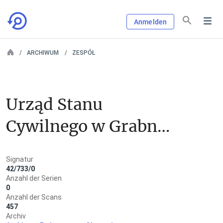
Anmelden
ARCHIWUM
ZESPÓŁ
Urząd Stanu 
Cywilnego w Grabnie 
pow. kętrzyński
Signatur
42/733/0
Anzahl der Serien
0
Anzahl der Scans
457
Archiv