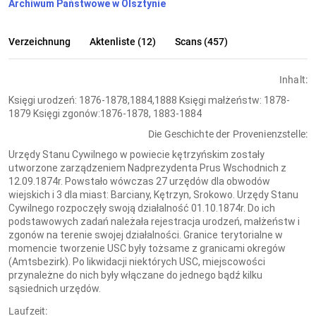
Archiwum Państwowe w Olsztynie
Verzeichnung
Aktenliste (12)
Scans (457)
Inhalt:
Księgi urodzeń: 1876-1878,1884,1888 Księgi małżeństw: 1878-
1879 Księgi zgonów:1876-1878, 1883-1884
Die Geschichte der Provenienzstelle:
Urzędy Stanu Cywilnego w powiecie kętrzyńskim zostały
utworzone zarządzeniem Nadprezydenta Prus Wschodnich z
12.09.1874r. Powstało wówczas 27 urzędów dla obwodów
wiejskich i 3 dla miast: Barciany, Kętrzyn, Srokowo. Urzędy Stanu
Cywilnego rozpoczęły swoją działalność 01.10.1874r. Do ich
podstawowych zadań należała rejestracja urodzeń, małżeństw i
zgonów na terenie swojej działalności. Granice terytorialne w
momencie tworzenie USC były tożsame z granicami okregów
(Amtsbezirk). Po likwidacji niektórych USC, miejscowości
przynależne do nich były włączane do jednego bądź kilku
sąsiednich urzędów.
Laufzeit: