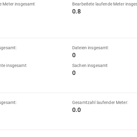
e Meter insgesamt
Bearbeitete laufende Meter insg
0.8
sgesamt:
Dateien insgesamt:
0
te insgesamt
Sachen insgesamt
0
sgesamt:
Gesamtzahl laufender Meter:
0.0