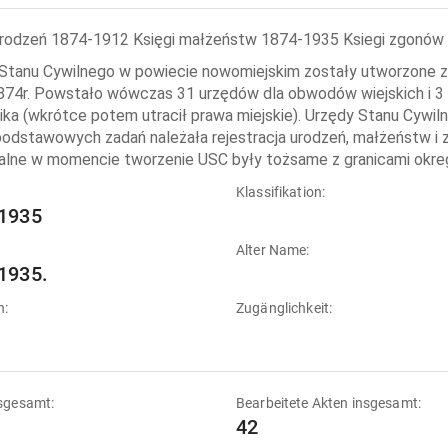
urodzeń 1874-1912 Księgi małżeństw 1874-1935 Ksiegi zgonó
Stanu Cywilnego w powiecie nowomiejskim zostały utworzone 
874r. Powstało wówczas 31 urzędów dla obwodów wiejskich i 3 
ika (wkrótce potem utracił prawa miejskie). Urzędy Stanu Cywil
podstawowych zadań należała rejestracja urodzeń, małżeństw i z
ialne w momencie tworzenie USC były tożsame z granicami okre
:
Klassifikation:
1935
Alter Name:
1935.
n:
Zugänglichkeit:
sgesamt:
Bearbeitete Akten insgesamt:
42