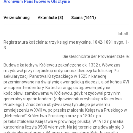
Archiwum Państwowe w Olsztynie
Verzeichnung
Aktenliste (3)
Scans (1611)
Inhalt:
Registratura kościelna: trzy księgi metrykalne, 1842-1891 sygn. 1-
3.
Die Geschichte der Provenienzstelle:
Budowę katedry w Królewcu zakończono ok. 1332 r. Wówczas
rezydował przy niej biskup ordynariusz diecezji katolickiej. Po
sekularyzacji Państwa Krzyżackiego w 1525 r. katedrę
przemianowano na świątynię ewangelicką diecezji, a od końca XVI
w. superintendentury. Katedra rangą ustępowała jedynie
kościołowi zamkowemu w Królewcu, gdyż rezydował przy nim
generalny superintendent (odpowiednik arcybiskupa Księstwa
Pruskiego). Znaczenie obydwu świątyń uległo pewnemu
zmniejszeniu w XVIII w. po przekształceniu Księstwa Pruskiego w
„Nebenland” Królestwa Pruskiego oraz po 1804 r. po
przekształcenia Księstwa w prowincję pruską. W 1912 r. parafia
katedralna liczyła 9500 wiernych. Na jej terenie znajdowały się 3
szkoły elementarne z 44-oma nauczycielami. Była to parafia