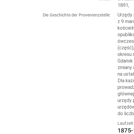
1891,
Urzędy 
Die Geschichte der Provenienzstelle:
z 9 mar
kościel
opublik
ówczesn
(część),
okresu 
Gdańsk 
zmiany 
na usta
Dla każ
prowadz
głównej
urzędy 
urzędów
do liczb
Laufzeit
1875-