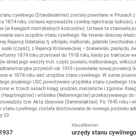
stanu cywilnego (Standesämter) zostały powołane w Prusach z
ca 1874 roku. Ustawa wprowadziła cywilną rejestracje ludności
ne (w ksiegach metrykalnych kościołów). Ustawa ta stanowiła p
owania sieci urzędów stanu cywilnego. Na terenie obecnej właś
ej Rejencji Gdańskiej tj. elbląski, malborski, gdański (wschodnia
 suski (część); z Rejencji Królewieckiej – braniewski, pasłęcki, ś
reformy 1874 roku przetrwał do 1918 roku, kiedy po traktacie 
(w skład jego weszły m.in. część powiatu malborskiego, wilkożu
administracyjne przynióśł rok 1939 i powołanie nowej prowincji 
lona w 1874 roku sieć urzędów stanu cywilnego. W sumie powoł
dego pruskiego USC powoływano urzędnika stanu cywilnego tzw.
one w trzech seriach ksiąg: urodzeń, małżeństw i zgonów. Ksi
 (Hauptregister) i wtórnika (Nebenregister) przekazywanego do s
prowadziły tzw. Akta zbiorowe (Sammelakten). Po 1945 roku i w
 stanu cywilnego została dostosowana do nowego podziału admi
y 53.
:
Klassifikation:
1937
urzędy stanu cywilnego