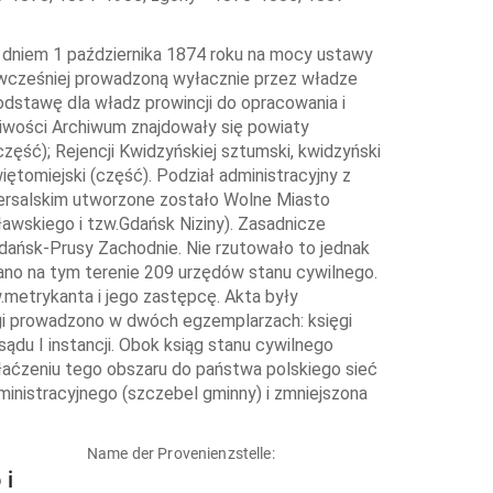
 dniem 1 października 1874 roku na mocy ustawy
, wcześniej prowadzoną wyłacznie przez władze
odstawę dla władz prowincji do opracowania i
ciwości Archiwum znajdowały się powiaty
 część); Rejencji Kwidzyńskiej sztumski, kwidzyński
więtomiejski (część). Podział administracyjny z
wersalskim utworzone zostało Wolne Miasto
ławskiego i tzw.Gdańsk Niziny). Zasadnicze
Gdańsk-Prusy Zachodnie. Nie rzutowało to jednak
ano na tym terenie 209 urzędów stanu cywilnego.
metrykanta i jego zastępcę. Akta były
egi prowadzono w dwóch egzemplarzach: księgi
ądu I instancji. Obok ksiąg stanu cywilnego
łaćzeniu tego obszaru do państwa polskiego sieć
nistracyjnego (szczebel gminny) i zmniejszona
Name der Provenienzstelle:
 i