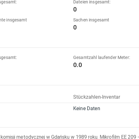
sgesamt:
Dateien insgesamt:
0
te insgesamt
Sachen insgesamt
0
sgesamt:
Gesamtzahl laufender Meter:
0.0
Stückzahlen-Inventar
Keine Daten
omisji metodycznej w Gdańsku w 1989 roku. Mikrofilm EE 209 