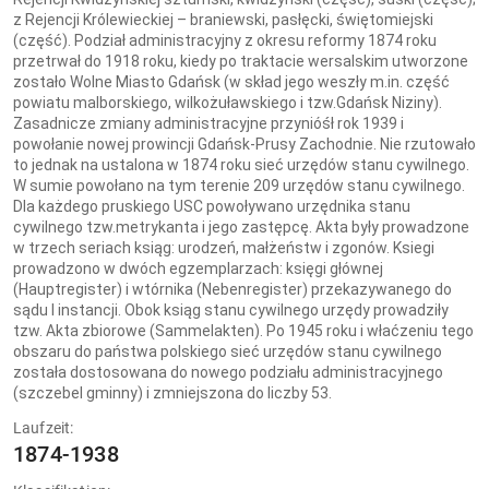
z Rejencji Królewieckiej – braniewski, pasłęcki, świętomiejski
(część). Podział administracyjny z okresu reformy 1874 roku
przetrwał do 1918 roku, kiedy po traktacie wersalskim utworzone
zostało Wolne Miasto Gdańsk (w skład jego weszły m.in. część
powiatu malborskiego, wilkożuławskiego i tzw.Gdańsk Niziny).
Zasadnicze zmiany administracyjne przynióśł rok 1939 i
powołanie nowej prowincji Gdańsk-Prusy Zachodnie. Nie rzutowało
to jednak na ustalona w 1874 roku sieć urzędów stanu cywilnego.
W sumie powołano na tym terenie 209 urzędów stanu cywilnego.
Dla każdego pruskiego USC powoływano urzędnika stanu
cywilnego tzw.metrykanta i jego zastępcę. Akta były prowadzone
w trzech seriach ksiąg: urodzeń, małżeństw i zgonów. Ksiegi
prowadzono w dwóch egzemplarzach: księgi głównej
(Hauptregister) i wtórnika (Nebenregister) przekazywanego do
sądu I instancji. Obok ksiąg stanu cywilnego urzędy prowadziły
tzw. Akta zbiorowe (Sammelakten). Po 1945 roku i właćzeniu tego
obszaru do państwa polskiego sieć urzędów stanu cywilnego
została dostosowana do nowego podziału administracyjnego
(szczebel gminny) i zmniejszona do liczby 53.
Laufzeit:
1874-1938