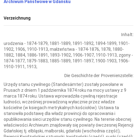
Archiwum Państwowe w Gdańsku
Verzeichnung
Inhalt:
urodzenia - 1874-1879, 1881-1889, 1891-1892, 1894-1899, 1901-
1902, 1906, 1910-1913, małżeństwa - 1874-1876, 1878, 1880-
1882, 1884, 1886-1891, 1893-1902, 1906-1907, 1910-1913, zgony -
1874-1877, 1879-1883, 1885-1889, 1891-1897, 1900-1903, 1906-
1910-1911, 1913,
Die Geschichte der Provenienzstelle:
Urzędy stanu cywilnego (Standesämter) zostały powołane w
Prusach z dniem 1 października 1874 roku na mocy ustawy z 9
marca 1874 roku. Ustawa wprowadziła cywilną rejestracje
ludności, wcześniej prowadzoną wyłacznie przez władze
kościelne (w ksiegach metrykalnych kościołów). Ustawa ta
stanowiła podstawę dla władz prowincji do opracowania i
opublikowania sieci urzędów stanu cywilnego. Na terenie obecnej
właściwości Archiwum znajdowały się powiaty ówczesnej Rejencji
Gdańskiej tj. elbląski, malborski, gdański (wschodnia część);
Rejencji Kwidzyńskiej sztumski, kwidzyński (część), suski (część);