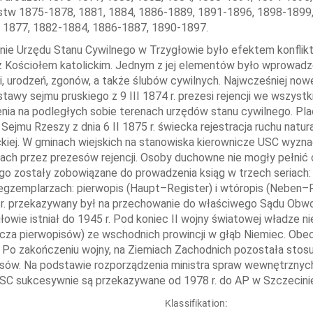
tw 1875-1878, 1881, 1884, 1886-1889, 1891-1896, 1898-1899, 
1877, 1882-1884, 1886-1887, 1890-1897.
ie Urzędu Stanu Cywilnego w Trzygłowie było efektem konfli
z Kościołem katolickim. Jednym z jej elementów było wprowadze
i, urodzeń, zgonów, a także ślubów cywilnych. Najwcześniej 
tawy sejmu pruskiego z 9 III 1874 r. prezesi rejencji we wszystk
nia na podległych sobie terenach urzędów stanu cywilnego. Plac
Sejmu Rzeszy z dnia 6 II 1875 r. świecka rejestracja ruchu natur
kiej. W gminach wiejskich na stanowiska kierownicze USC wyzn
ach przez prezesów rejencji. Osoby duchowne nie mogły pełnić
go zostały zobowiązane do prowadzenia ksiąg w trzech seriach:
gzemplarzach: pierwopis (Haupt–Register) i wtóropis (Neben–R
r. przekazywany był na przechowanie do właściwego Sądu Obw
łowie istniał do 1945 r. Pod koniec II wojny światowej władze 
cza pierwopisów) ze wschodnich prowincji w głąb Niemiec. Ob
e. Po zakończeniu wojny, na Ziemiach Zachodnich pozostała stos
sów. Na podstawie rozporządzenia ministra spraw wewnętrznych
USC sukcesywnie są przekazywane od 1978 r. do AP w Szczecini
:
Klassifikation: