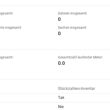
sgesamt:
Dateien insgesamt:
0
te insgesamt
Sachen insgesamt
0
sgesamt:
Gesamtzahl laufender Meter:
0.0
Stückzahlen-Inventar
Tak
Nie