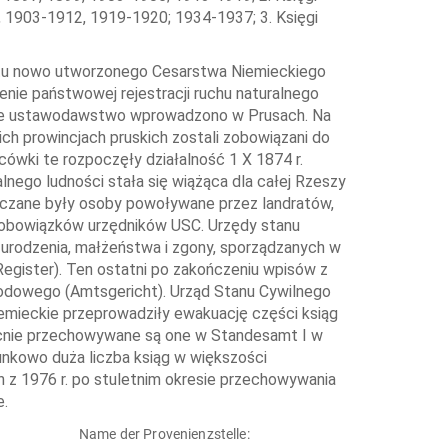
1903-1912, 1919-1920; 1934-1937; 3. Księgi
ktu nowo utworzonego Cesarstwa Niemieckiego
nie państwowej rejestracji ruchu naturalnego
nowe ustawodawstwo wprowadzono w Prusach. Na
ich prowincjach pruskich zostali zobowiązani do
ówki te rozpoczęły działalność 1 X 1874 r.
alnego ludności stała się wiążąca dla całej Rzeszy
aczane były osoby powoływane przez landratów,
 obowiązków urzędników USC. Urzędy stanu
 urodzenia, małżeństwa i zgony, sporządzanych w
egister). Ten ostatni po zakończeniu wpisów z
odowego (Amtsgericht). Urząd Stanu Cywilnego
niemieckie przeprowadziły ewakuację części ksiąg
ecnie przechowywane są one w Standesamt I w
unkowo duża liczba ksiąg w większości
 z 1976 r. po stuletnim okresie przechowywania
e.
Name der Provenienzstelle: