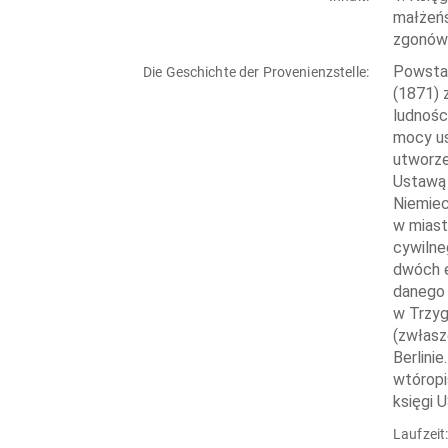
małżeńs
zgonów 
Powstan
Die Geschichte der Provenienzstelle:
(1871) 
ludnośc
mocy us
utworze
Ustawą 
Niemiec
w miast
cywilne
dwóch e
danego 
w Trzyg
(zwłasz
Berlini
wtóropi
księgi 
Laufzeit