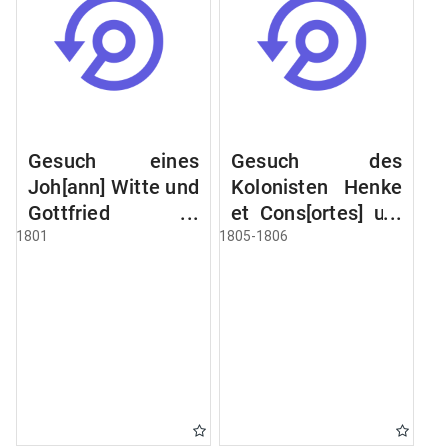
Gesuch eines
Gesuch des
Joh[ann] Witte und
Kolonisten Henke
Gottfried
et Cons[ortes] um
Kleinadel um
Überlassung eines
1801
1805-1806
Kolonistenstellen;
Kolonistenetabl[is
desgl[eiche] Stech
sements] bei
et Cons[ortes],
Nawe*.
sowie Seehausen,
Sornowski, Obst,
Beitler und Miller.