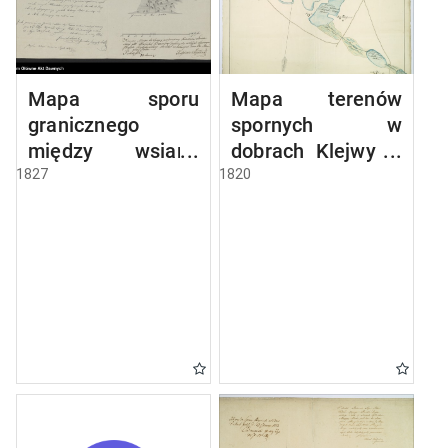
Mapa sporu
Mapa terenów
granicznego
spornych w
między wsiami
dobrach Klejwy w
Bzury
powiecie
1827
1820
Skiejtowskie i
sejneńskim
Boczków