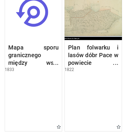
Mapa sporu
Plan folwarku i
granicznego
lasów dóbr Pace w
między wsią
powiecie
Czarna Wieś i
szczuczyńskim
1833
1822
folwarkiem Tworki