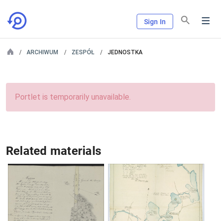
Sign In
ARCHIWUM
ZESPÓŁ
JEDNOSTKA
Portlet is temporarily unavailable.
Related materials