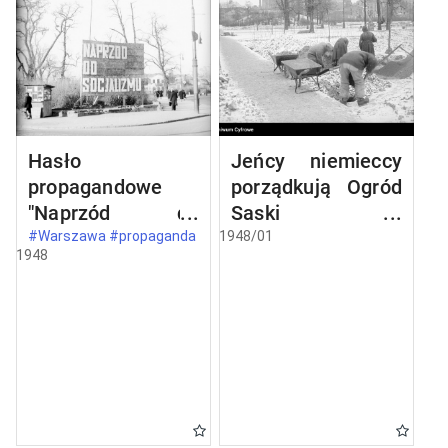
Hasło
Jeńcy niemieccy
propagandowe
porządkują Ogród
"Naprzód do
Saski w
socjalizmu" na
Warszawie
#Warszawa #propaganda
1948/01
1948
rogu ul.
Marszałkowskiej i
ul. Królewskiej w
Warszawie