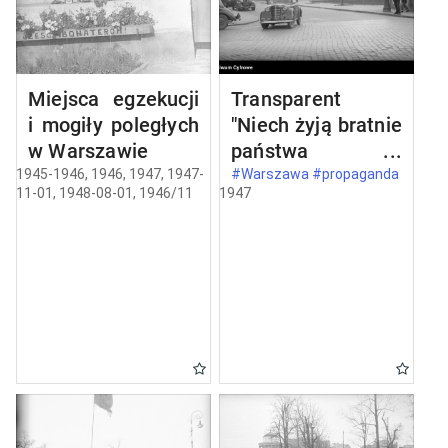
Miejsca egzekucji
Transparent
i mogiły poległych
"Niech żyją bratnie
w Warszawie
państwa
demokracji
1945-1946, 1946, 1947, 1947-
#Warszawa #propaganda
11-01, 1948-08-01, 1946/11
1947
ludowej" na pl.
Unii Lubelskiej w
Warszawie