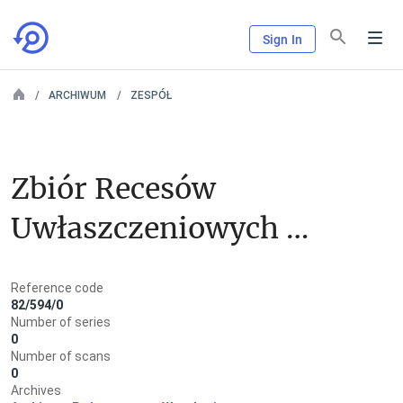
Sign In
ARCHIWUM
ZESPÓŁ
Zbiór Recesów 
Uwłaszczeniowych z 
powiatu Syców
Reference code
82/594/0
Number of series
0
Number of scans
0
Archives