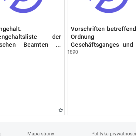
ngehalt.
Vorschriften betreffend
engehaltsliste der
Ordnung d
lischen Beamten u.
Geschäftsganges und
en. Ruhegehaltsliste
Verfahrens bei 
1890
tädtlischen Arbeiter.
Stadtausschusse.
egehaltsliste der
ten der Raczyński!
 Bibliothek).
e
Mapa strony
Polityka prywatności