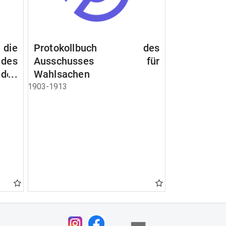
 die
Protokollbuch des
es
Ausschusses für
 des
Wahlsachen
dem
1903-1913