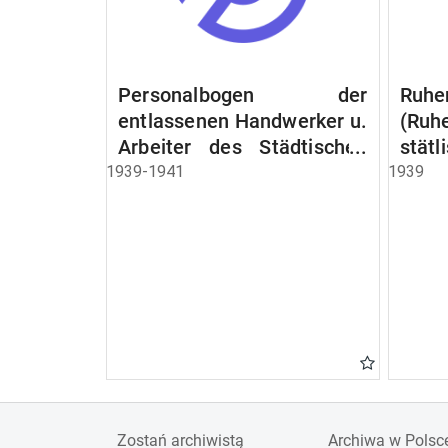
Personalbogen der
Ruhe
entlassenen Handwerker u.
(Ruh
Arbeiter des Städtischen
stät
Schlacht - u. Viehhof.
Witw
1939-1941
1939
der S
Ruh
Beam
Schen
Zostań archiwistą
Archiwa w Polsc