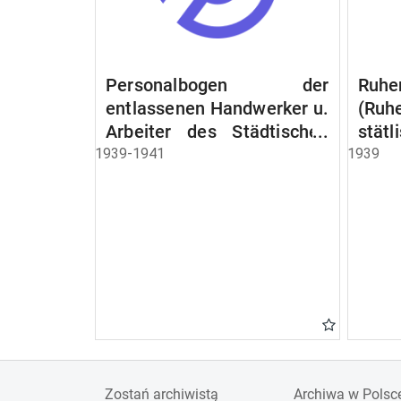
Personalbogen der
Ruhe
entlassenen Handwerker u.
(Ruh
Arbeiter des Städtischen
stät
Schlacht - u. Viehhof.
Witw
1939-1941
1939
der S
Ruh
Beam
Schen
Zostań archiwistą
Archiwa w Polsc