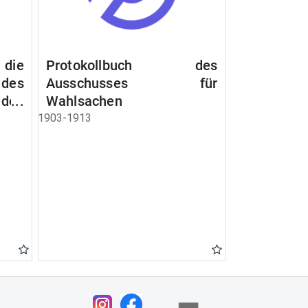
 die
Protokollbuch des
es
Ausschusses für
 des
Wahlsachen
dem
1903-1913