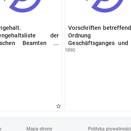
ngehalt.
Vorschriften betreffend
engehaltsliste der
Ordnung d
lischen Beamten u.
Geschäftsganges und
en. Ruhegehaltsliste
Verfahrens bei 
1890
tädtlischen Arbeiter.
Stadtausschusse.
egehaltsliste der
ten der Raczyński!
 Bibliothek).
e
Mapa strony
Polityka prywatności