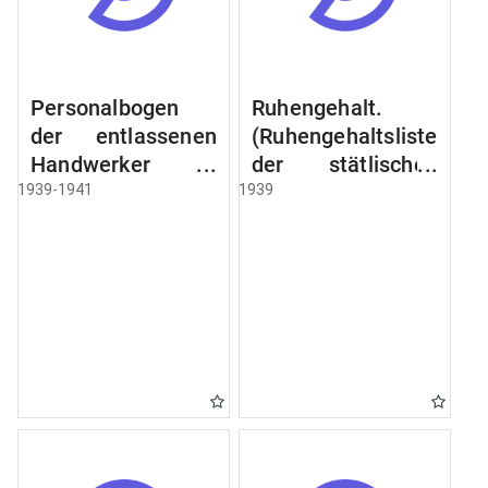
Personalbogen
Ruhengehalt.
der entlassenen
(Ruhengehaltsliste
Handwerker u.
der stätlischen
Arbeiter des
Beamten u.
1939-1941
1939
Städtischen
Witwen.
Schlacht - u.
Ruhegehaltsliste
Viehhof.
der Städtlischen
Arbeiter.
Ruhegehaltsliste
der Beamten der
Raczyński! Schen
Bibliothek).