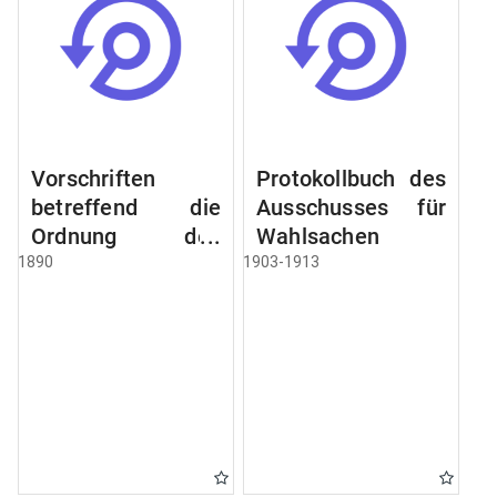
Vorschriften
Protokollbuch des
betreffend die
Ausschusses für
Ordnung des
Wahlsachen
Geschäftsganges
1890
1903-1913
und des
Verfahrens bei
dem
Stadtausschusse.