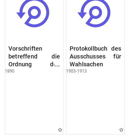
Vorschriften
Protokollbuch des
betreffend die
Ausschusses für
Ordnung des
Wahlsachen
Geschäftsganges
1890
1903-1913
und des
Verfahrens bei
dem
Stadtausschusse.