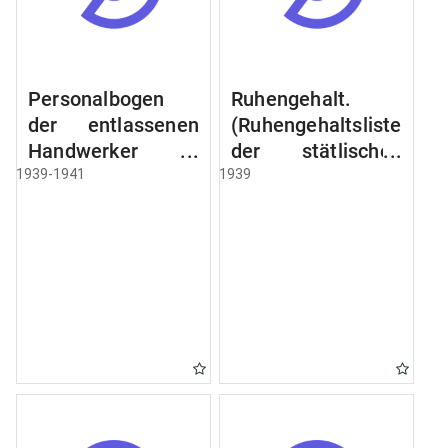
Personalbogen
Ruhengehalt.
der entlassenen
(Ruhengehaltsliste
Handwerker u.
der stätlischen
Arbeiter des
Beamten u.
1939-1941
1939
Städtischen
Witwen.
Schlacht - u.
Ruhegehaltsliste
Viehhof.
der Städtlischen
Arbeiter.
Ruhegehaltsliste
der Beamten der
Raczyński! Schen
Bibliothek).