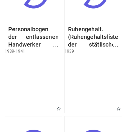
Personalbogen
Ruhengehalt.
der entlassenen
(Ruhengehaltsliste
Handwerker u.
der stätlischen
Arbeiter des
Beamten u.
1939-1941
1939
Städtischen
Witwen.
Schlacht - u.
Ruhegehaltsliste
Viehhof.
der Städtlischen
Arbeiter.
Ruhegehaltsliste
der Beamten der
Raczyński! Schen
Bibliothek).