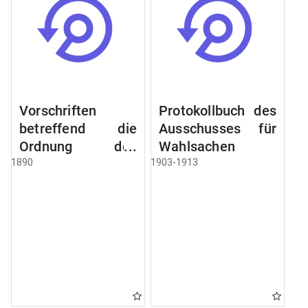
Vorschriften
Protokollbuch des
betreffend die
Ausschusses für
Ordnung des
Wahlsachen
Geschäftsganges
1890
1903-1913
und des
Verfahrens bei
dem
Stadtausschusse.