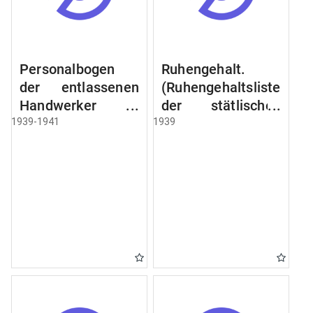
Personalbogen
Ruhengehalt.
der entlassenen
(Ruhengehaltsliste
Handwerker u.
der stätlischen
Arbeiter des
Beamten u.
1939-1941
1939
Städtischen
Witwen.
Schlacht - u.
Ruhegehaltsliste
Viehhof.
der Städtlischen
Arbeiter.
Ruhegehaltsliste
der Beamten der
Raczyński! Schen
Bibliothek).