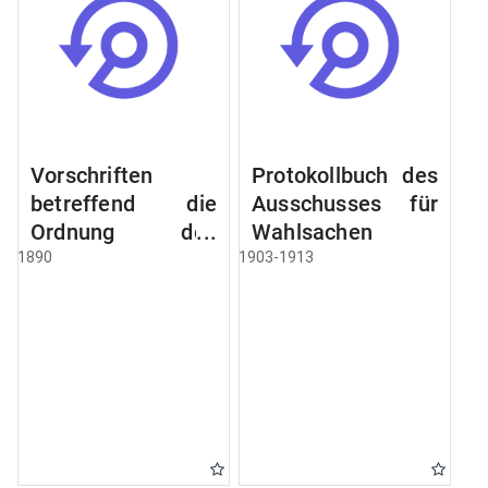
Vorschriften
Protokollbuch des
betreffend die
Ausschusses für
Ordnung des
Wahlsachen
Geschäftsganges
1890
1903-1913
und des
Verfahrens bei
dem
Stadtausschusse.