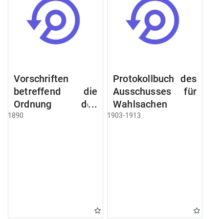
Vorschriften
Protokollbuch des
betreffend die
Ausschusses für
Ordnung des
Wahlsachen
Geschäftsganges
1890
1903-1913
und des
Verfahrens bei
dem
Stadtausschusse.