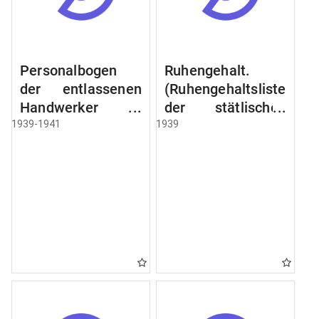
Personalbogen
Ruhengehalt.
der entlassenen
(Ruhengehaltsliste
Handwerker u.
der stätlischen
Arbeiter des
Beamten u.
1939-1941
1939
Städtischen
Witwen.
Schlacht - u.
Ruhegehaltsliste
Viehhof.
der Städtlischen
Arbeiter.
Ruhegehaltsliste
der Beamten der
Raczyński! Schen
Bibliothek).