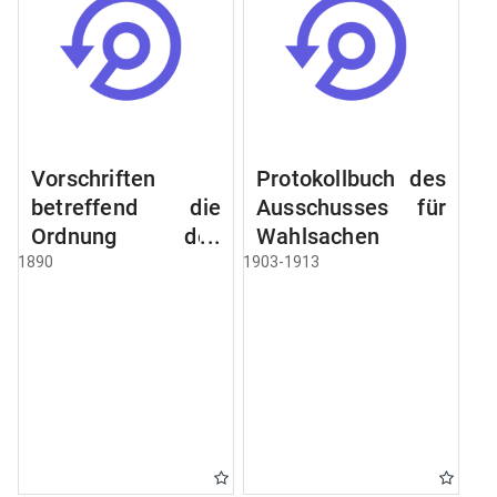
Vorschriften
Protokollbuch des
betreffend die
Ausschusses für
Ordnung des
Wahlsachen
Geschäftsganges
1890
1903-1913
und des
Verfahrens bei
dem
Stadtausschusse.