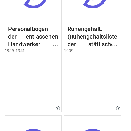
Personalbogen
Ruhengehalt.
der entlassenen
(Ruhengehaltsliste
Handwerker u.
der stätlischen
Arbeiter des
Beamten u.
1939-1941
1939
Städtischen
Witwen.
Schlacht - u.
Ruhegehaltsliste
Viehhof.
der Städtlischen
Arbeiter.
Ruhegehaltsliste
der Beamten der
Raczyński! Schen
Bibliothek).