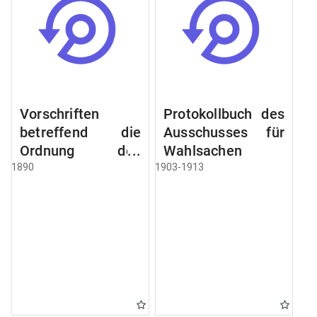
Vorschriften
Protokollbuch des
betreffend die
Ausschusses für
Ordnung des
Wahlsachen
Geschäftsganges
1890
1903-1913
und des
Verfahrens bei
dem
Stadtausschusse.