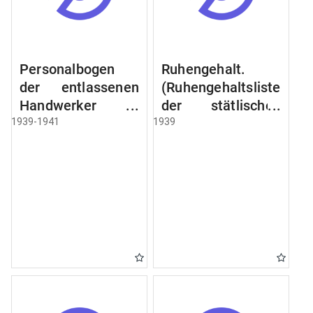
Personalbogen
Ruhengehalt.
der entlassenen
(Ruhengehaltsliste
Handwerker u.
der stätlischen
Arbeiter des
Beamten u.
1939-1941
1939
Städtischen
Witwen.
Schlacht - u.
Ruhegehaltsliste
Viehhof.
der Städtlischen
Arbeiter.
Ruhegehaltsliste
der Beamten der
Raczyński! Schen
Bibliothek).