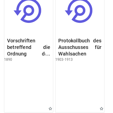
Vorschriften
Protokollbuch des
betreffend die
Ausschusses für
Ordnung des
Wahlsachen
Geschäftsganges
1890
1903-1913
und des
Verfahrens bei
dem
Stadtausschusse.