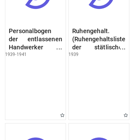
Personalbogen
Ruhengehalt.
der entlassenen
(Ruhengehaltsliste
Handwerker u.
der stätlischen
Arbeiter des
Beamten u.
1939-1941
1939
Städtischen
Witwen.
Schlacht - u.
Ruhegehaltsliste
Viehhof.
der Städtlischen
Arbeiter.
Ruhegehaltsliste
der Beamten der
Raczyński! Schen
Bibliothek).