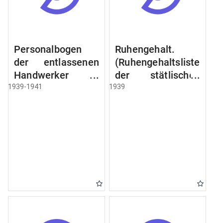
Personalbogen
Ruhengehalt.
der entlassenen
(Ruhengehaltsliste
Handwerker u.
der stätlischen
Arbeiter des
Beamten u.
1939-1941
1939
Städtischen
Witwen.
Schlacht - u.
Ruhegehaltsliste
Viehhof.
der Städtlischen
Arbeiter.
Ruhegehaltsliste
der Beamten der
Raczyński! Schen
Bibliothek).