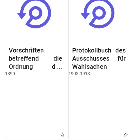
Vorschriften
Protokollbuch des
betreffend die
Ausschusses für
Ordnung des
Wahlsachen
Geschäftsganges
1890
1903-1913
und des
Verfahrens bei
dem
Stadtausschusse.