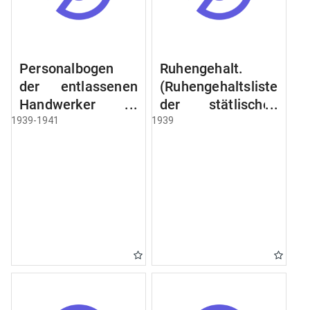
Personalbogen
Ruhengehalt.
der entlassenen
(Ruhengehaltsliste
Handwerker u.
der stätlischen
Arbeiter des
Beamten u.
1939-1941
1939
Städtischen
Witwen.
Schlacht - u.
Ruhegehaltsliste
Viehhof.
der Städtlischen
Arbeiter.
Ruhegehaltsliste
der Beamten der
Raczyński! Schen
Bibliothek).