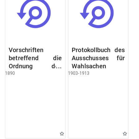
Vorschriften
Protokollbuch des
betreffend die
Ausschusses für
Ordnung des
Wahlsachen
Geschäftsganges
1890
1903-1913
und des
Verfahrens bei
dem
Stadtausschusse.