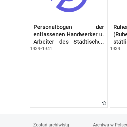
Personalbogen der
Ruhe
entlassenen Handwerker u.
(Ruh
Arbeiter des Städtischen
stät
Schlacht - u. Viehhof.
Witw
1939-1941
1939
der S
Ruh
Beam
Schen
Zostań archiwistą
Archiwa w Polsc