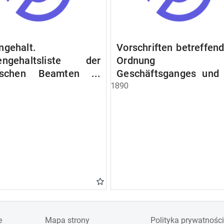
ngehalt.
Vorschriften betreffend
engehaltsliste der
Ordnung d
lischen Beamten u.
Geschäftsganges und
en. Ruhegehaltsliste
Verfahrens bei 
1890
tädtlischen Arbeiter.
Stadtausschusse.
egehaltsliste der
ten der Raczyński!
 Bibliothek).
e
Mapa strony
Polityka prywatności