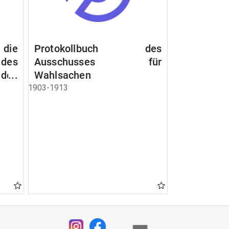
 die
Protokollbuch des
es
Ausschusses für
 des
Wahlsachen
dem
1903-1913