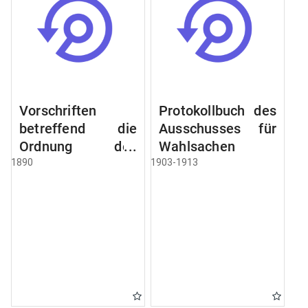
Vorschriften
Protokollbuch des
betreffend die
Ausschusses für
Ordnung des
Wahlsachen
Geschäftsganges
1890
1903-1913
und des
Verfahrens bei
dem
Stadtausschusse.