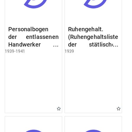
Personalbogen
Ruhengehalt.
der entlassenen
(Ruhengehaltsliste
Handwerker u.
der stätlischen
Arbeiter des
Beamten u.
1939-1941
1939
Städtischen
Witwen.
Schlacht - u.
Ruhegehaltsliste
Viehhof.
der Städtlischen
Arbeiter.
Ruhegehaltsliste
der Beamten der
Raczyński! Schen
Bibliothek).