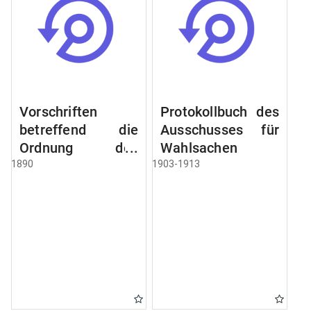
Vorschriften
Protokollbuch des
betreffend die
Ausschusses für
Ordnung des
Wahlsachen
Geschäftsganges
1890
1903-1913
und des
Verfahrens bei
dem
Stadtausschusse.