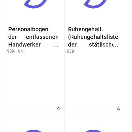
Personalbogen
Ruhengehalt.
der entlassenen
(Ruhengehaltsliste
Handwerker u.
der stätlischen
Arbeiter des
Beamten u.
1939-1941
1939
Städtischen
Witwen.
Schlacht - u.
Ruhegehaltsliste
Viehhof.
der Städtlischen
Arbeiter.
Ruhegehaltsliste
der Beamten der
Raczyński! Schen
Bibliothek).