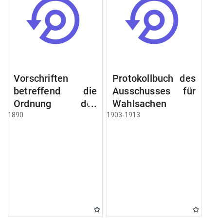
Vorschriften
Protokollbuch des
betreffend die
Ausschusses für
Ordnung des
Wahlsachen
Geschäftsganges
1890
1903-1913
und des
Verfahrens bei
dem
Stadtausschusse.