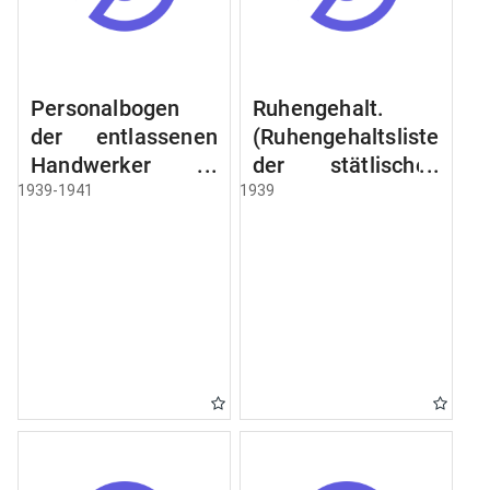
Personalbogen
Ruhengehalt.
der entlassenen
(Ruhengehaltsliste
Handwerker u.
der stätlischen
Arbeiter des
Beamten u.
1939-1941
1939
Städtischen
Witwen.
Schlacht - u.
Ruhegehaltsliste
Viehhof.
der Städtlischen
Arbeiter.
Ruhegehaltsliste
der Beamten der
Raczyński! Schen
Bibliothek).