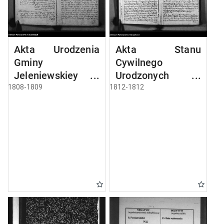
Akta Urodzenia
Akta Stanu
Gminy
Cywilnego
Jeleniewskiey
Urodzonych w
Roku 1808
Gminie Jeleniewo
1808-1809
1812-1812
od 1-go Stycznia
1812 Roku.