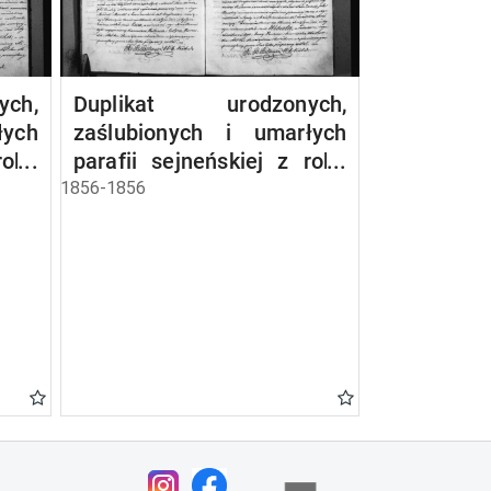
ch,
Duplikat urodzonych,
łych
zaślubionych i umarłych
roku
parafii sejneńskiej z roku
1856
1856-1856