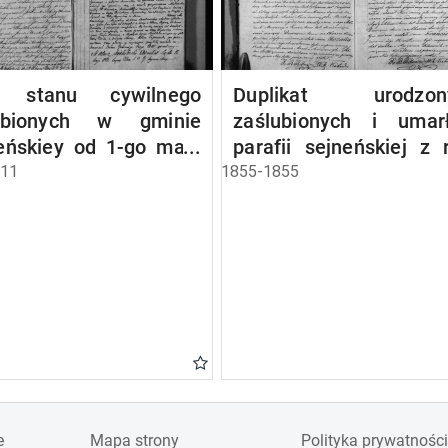
a stanu cywilnego
Duplikat urodzony
ubionych w gminie
zaślubionych i umar
eńskiey od 1-go maja
parafii sejneńskiej z 
 roku
1855
811
1855-1855
e
Mapa strony
Polityka prywatności