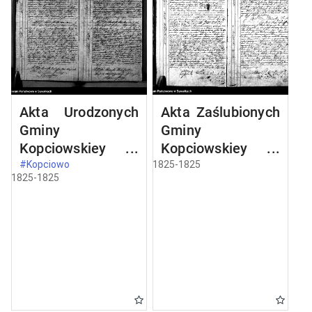
Akta Urodzonych
Akta Zaślubionych
Gminy
Gminy
Kopciowskiey
Kopciowskiey
Urzędnika Stanu
Urzędnika Stanu
#Kopciowo
1825-1825
1825-1825
Cywilnego na Rok
Cywilnego na Rok
1825
1825