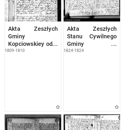
Akta Zeszłych
Akta Zeszłych
Gminy
Stanu Cywilnego
Kopciowskiey od 1
Gminy
Maia 1809 R.
Kopciowskiey na
1809-1810
1824-1824
Rok 1824