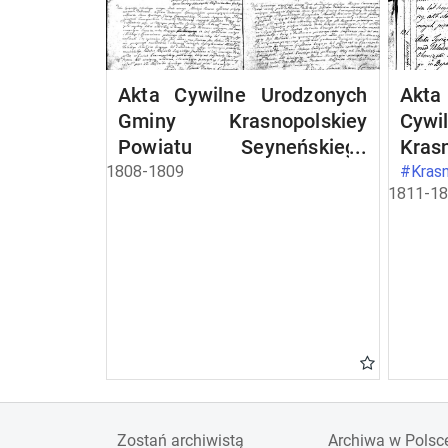
Akta Cywilne Urodzonych
Akt
Gminy Krasnopolskiey
Cywi
Powiatu Seyneńskiego
Kras
Departamentu
1-go
1808-1809
#Kras
1811-1
Łomżyńskiego od R.1808
Stycz
Maia.
Zostań archiwistą
Archiwa w Polsc