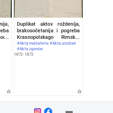
ija,
Duplikat aktov roždenija,
reba
brakosočetanija i pogreba
hoda
Krasnopolskago Rimsko-
Katoličeskago Prichoda w
#Akta małżeństw #Akta urodzeń
#Akta zgonów
1872 godu
1872-1872