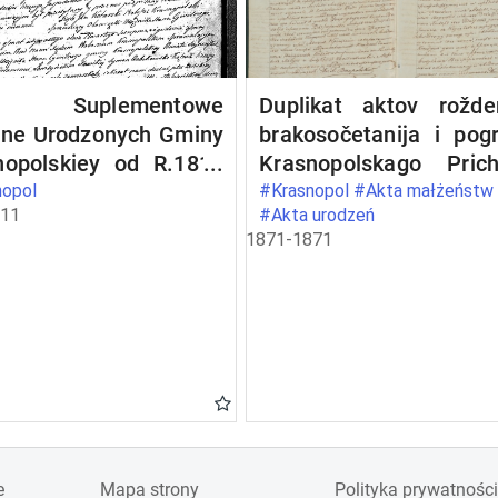
a Suplementowe
Duplikat aktov rožden
lne Urodzonych Gminy
brakosočetanija i pog
nopolskiey od R.1811
Krasnopolskago Pric
 Maja do R. 1812 1-go
za 1871 god
nopol
#Krasnopol #Akta małżeństw
811
#Akta urodzeń
nia.
1871-1871
e
Mapa strony
Polityka prywatności