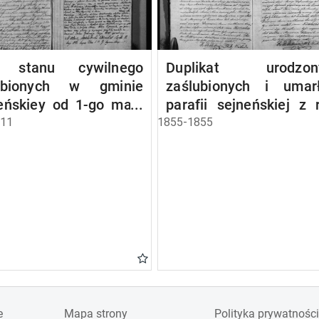
a stanu cywilnego
Duplikat urodzony
ubionych w gminie
zaślubionych i umar
eńskiey od 1-go maja
parafii sejneńskiej z 
 roku
1855
811
1855-1855
e
Mapa strony
Polityka prywatności