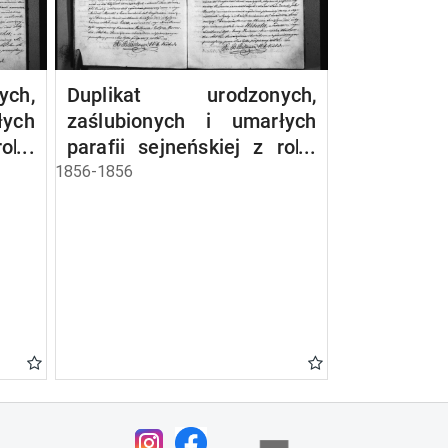
ch,
Duplikat urodzonych,
łych
zaślubionych i umarłych
roku
parafii sejneńskiej z roku
1856
1856-1856