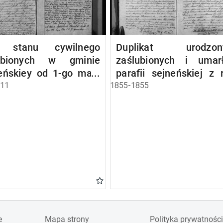
a stanu cywilnego
Duplikat urodzony
ubionych w gminie
zaślubionych i umar
eńskiey od 1-go maja
parafii sejneńskiej z 
 roku
1855
811
1855-1855
e
Mapa strony
Polityka prywatności