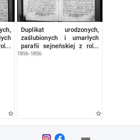
ch,
Duplikat urodzonych,
łych
zaślubionych i umarłych
roku
parafii sejneńskiej z roku
1856
1856-1856