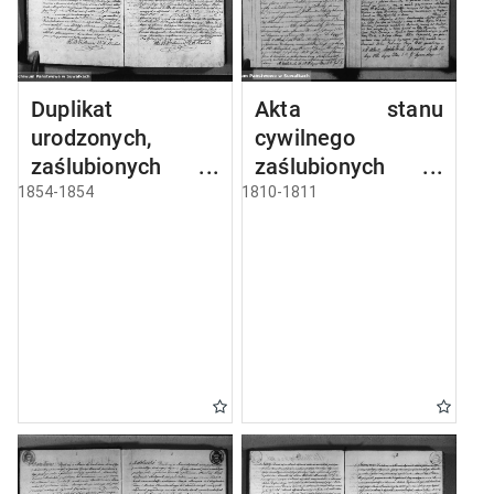
Duplikat
Akta stanu
urodzonych,
cywilnego
zaślubionych i
zaślubionych w
umarłych parafii
gminie
1854-1854
1810-1811
sejneńskiej z roku
seyneńskiey od 1-
1854
go maja 1810 roku