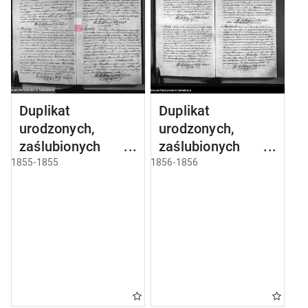
Duplikat
Duplikat
urodzonych,
urodzonych,
zaślubionych i
zaślubionych i
umarłych parafii
umarłych parafii
1855-1855
1856-1856
sejneńskiej z roku
sejneńskiej z roku
1855
1856