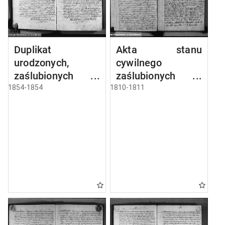
Duplikat
Akta stanu
urodzonych,
cywilnego
zaślubionych i
zaślubionych w
umarłych parafii
gminie
1854-1854
1810-1811
sejneńskiej z roku
seyneńskiey od 1-
1854
go maja 1810 roku