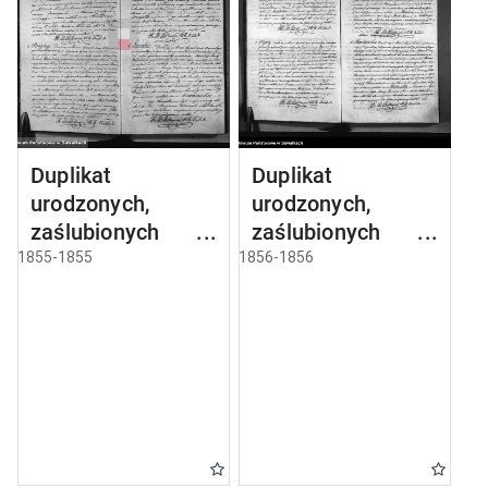
Duplikat
Duplikat
urodzonych,
urodzonych,
zaślubionych i
zaślubionych i
umarłych parafii
umarłych parafii
1855-1855
1856-1856
sejneńskiej z roku
sejneńskiej z roku
1855
1856